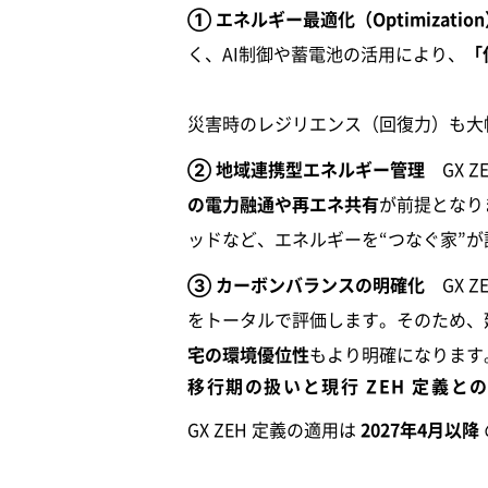
① エネルギー最適化（Optimizati
く、AI制御や蓄電池の活用により、
「
災害時のレジリエンス（回復力）も大
② 地域連携型エネルギー管理
GX
の電力融通や再エネ共有
が前提となります
ッドなど、エネルギーを“つなぐ家”
③ カーボンバランスの明確化
GX 
をトータルで評価します。そのため、
宅の環境優位性
もより明確になります
移行期の扱いと現行 ZEH 定義と
GX ZEH 定義の適用は
2027年4月以降