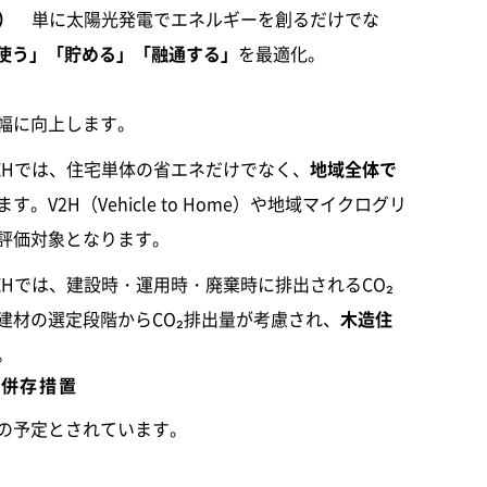
on）
単に太陽光発電でエネルギーを創るだけでな
使う」「貯める」「融通する」
を最適化。
幅に向上します。
 ZEHでは、住宅単体の省エネだけでなく、
地域全体で
。V2H（Vehicle to Home）や地域マイクログリ
が評価対象となります。
ZEHでは、建設時・運用時・廃棄時に排出されるCO₂
建材の選定段階からCO₂排出量が考慮され、
木造住
。
の併存措置
の予定とされています。