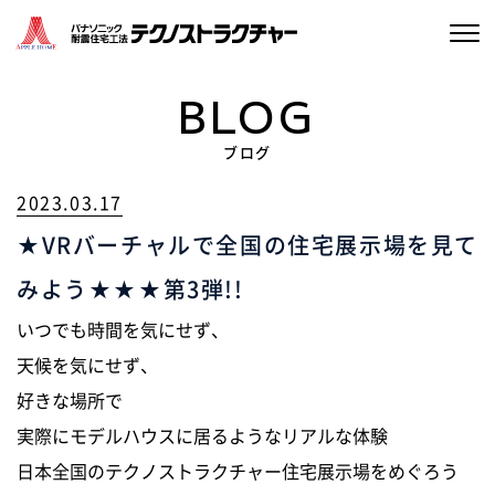
選ばれる理由
BLOG
家づくりについて
ブログ
2023.03.17
私たちのこと
★VRバーチャルで全国の住宅展示場を見て
施工実績
みよう★★★第3弾!!
ブログ
いつでも時間を気にせず、
天候を気にせず、
イベント情報
好きな場所で
実際にモデルハウスに居るようなリアルな体験
資料請求・お問い合わせ
日本全国のテクノストラクチャー住宅展示場をめぐろう